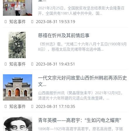
2021年2月25日，全国脱贫攻坚总结表彰大会隆重召
开，全国共有1981人被中共中央、国...
知名事件
2023-08-31 19:53:19
慈禧在忻州及其前情后事
《忻州志》载，“光绪二十六年八月十五日(1900年9月
8日），慈禧太后及光绪帝等出逃中路...
知名事件
2023-08-31 19:43:51
一代文宗元好问故里山西忻州韩岩再添历史
文...
山西画报忻州讯（樊晶璟张未平）2021年12月9日，
清道光十六年所建的元遗山先生故里碑，...
知名事件
2023-08-31 17:10:35
青年英模——高君宇：“生如闪电之耀亮”
1896年—1925年高君宇高君宇，原名高尚德，字锡