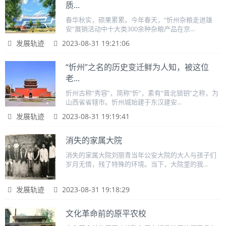
质...
春华秋实，硕果累累。今年春天，“忻州杂粮走进雄
安”展销活动中十大类300余种杂粮产品在京...
发展轨迹
2023-08-31 19:21:06
“忻州”之名的历史变迁鲜为人知，被这位
老...
忻州古称“秀容”，简称“忻”，素有“晋北锁钥”之称，为
山西省省辖市。忻州城始建于东汉建安...
发展轨迹
2023-08-31 19:19:41
消失的家属大院
消失的家属大院刘丽青当年公安大院的大人与孩子们
岁月无情，残了特殊的环境。当下，大院里的我...
发展轨迹
2023-08-31 19:18:29
文化革命前的原平农校