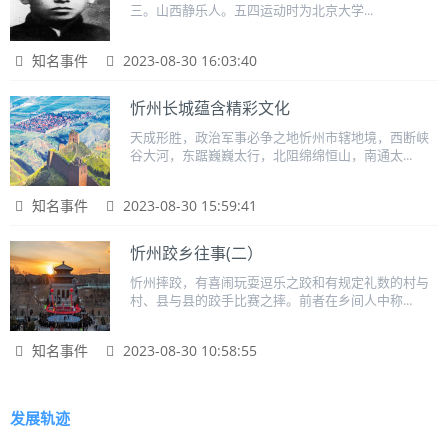
三。山西静乐人。五四运动时为北京大学...
知名事件
2023-08-30 16:03:40
忻州长城蕴含精彩文化
天成形胜，政治军事必争之地忻州市辖地境，西断峡
谷大河，东踞巍巍太行，北阻绵绵恒山，南通太...
知名事件
2023-08-30 15:59:41
忻州跤乡往事(二）
忻州摔跤，有喜闹玩耍逗乐之跤和有规定礼数的村与
村、县与县的跤手比赛之摔。前者在乡间人中称...
知名事件
2023-08-30 10:58:55
发展轨迹