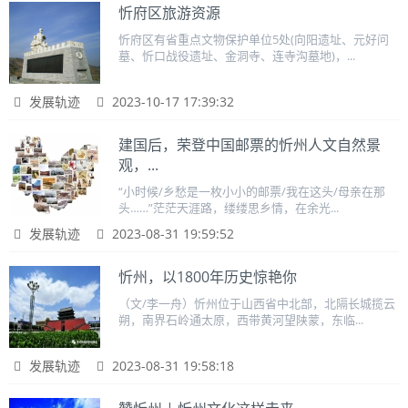
忻府区旅游资源
忻府区有省重点文物保护单位5处(向阳遗址、元好问
墓、忻口战役遗址、金洞寺、连寺沟墓地)，...
发展轨迹
2023-10-17 17:39:32
建国后，荣登中国邮票的忻州人文自然景
观，...
“小时候/乡愁是一枚小小的邮票/我在这头/母亲在那
头……”茫茫天涯路，缕缕思乡情，在余光...
发展轨迹
2023-08-31 19:59:52
忻州，以1800年历史惊艳你
（文/李一舟）忻州位于山西省中北部，北隔长城揽云
朔，南界石岭通太原，西带黄河望陕蒙，东临...
发展轨迹
2023-08-31 19:58:18