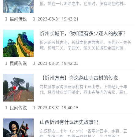
低，处在一片湖泊之中。在那时，没有现在的村...
民间传说
2023-08-31 19:43:21
忻州长城下，你知道有多少迷人的故事？
忻州的长城古老，长城文化更为古老。明代外三关长
城，即雁门关、宁武关、偏头关长城在全国九镇...
民间传说
2023-08-31 19:42:03
【忻州方志】岢岚燕山寺古树的传说
岢岚县宋家沟乡燕家村有个燕山寺，上世纪九十年
代，经省林业部门鉴定，燕山寺院内的古松，高1...
民间传说
2023-08-31 19:40:15
山西忻州有什么历史故事吗
东汉建安二十年（215年）“省塞外云中、定襄、五
原、朔方四郡，郡置一县领其民，合以为新兴...