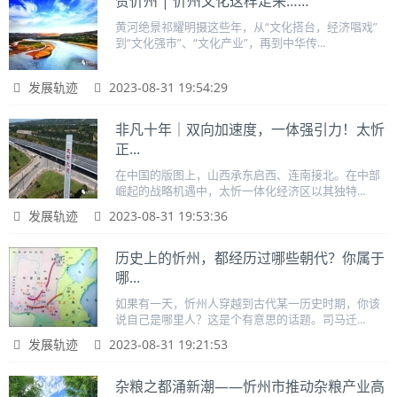
赞忻州 | 忻州文化这样走来……
黄河绝景祁耀明摄这些年，从“文化搭台，经济唱戏”
到“文化强市”、“文化产业”，再到中华传...
发展轨迹
2023-08-31 19:54:29
非凡十年｜双向加速度，一体强引力！太忻
正...
在中国的版图上，山西承东启西、连南接北。在中部
崛起的战略机遇中，太忻一体化经济区以其独特...
发展轨迹
2023-08-31 19:53:36
历史上的忻州，都经历过哪些朝代？你属于
哪...
如果有一天，忻州人穿越到古代某一历史时期，你该
说自己是哪里人？这是个有意思的话题。司马迁...
发展轨迹
2023-08-31 19:21:53
杂粮之都涌新潮——忻州市推动杂粮产业高