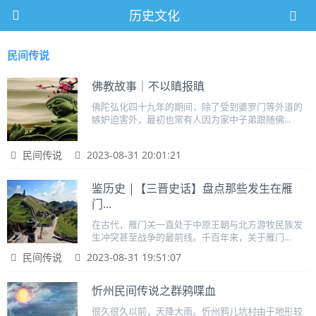
历史文化
民间传说
佛教故事｜不以瞋报瞋
佛陀弘化四十九年的期间，除了受到婆罗门等外道的
嫉妒迫害外，最初也常有人因为家中子弟跟随佛...
民间传说
2023-08-31 20:01:21
鉴历史 |【三晋史话】盘点那些发生在雁
门...
在古代，雁门关一直处于中原王朝与北方游牧民族发
生冲突甚至战争的最前线。千百年来，关于雁门...
民间传说
2023-08-31 19:51:07
忻州民间传说之群鸦喋血
很久很久以前，天降大雨。忻州鸦儿坑村由于地形较