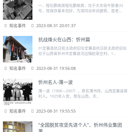
一、程化鹏故居程化鹏故居，位于大东街牛脏巷33
号，现保存基本完好，为清同治年间建筑，是老...
知名事件
2023-08-31 20:01:37
抗战烽火在山西：忻州篇
01定襄县抗日民主政府旧址定襄县抗日民主政府旧址
位于山西省忻州市定襄县河边镇赵家庄村。1...
知名事件
2023-08-31 19:56:08
忻州名人-薄一波
薄一波（1908—2007），原名薄书存，山西定襄县蒋
村人。1925年入党，曾在山西，天...
知名事件
2023-08-31 19:55:55
“全国脱贫攻坚先进个人”、忻州伟业集团
董...