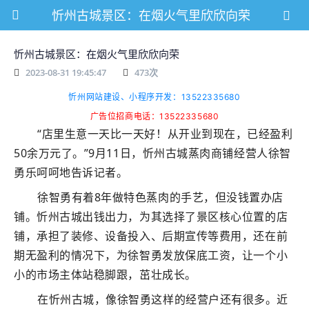
忻州古城景区：在烟火气里欣欣向荣
忻州古城景区：在烟火气里欣欣向荣
2023-08-31 19:45:47
473
次
忻州网站建设、小程序开发：13522335680
广告位招商电话：13522335680
“店里生意一天比一天好！从开业到现在，已经盈利
50余万元了。”9月11日，忻州古城蒸肉商铺经营人徐智
勇乐呵呵地告诉记者。
徐智勇有着8年做特色蒸肉的手艺，但没钱置办店
铺。忻州古城出钱出力，为其选择了景区核心位置的店
铺，承担了装修、设备投入、后期宣传等费用，还在前
期无盈利的情况下，为徐智勇发放保底工资，让一个小
小的市场主体站稳脚跟，茁壮成长。
在忻州古城，像徐智勇这样的经营户还有很多。近