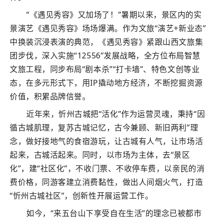
“《遇见秀容》又加场了！”暑期以来，景区内的实
景演艺《遇见秀容》场场爆满。作为文旅“演艺+新业态”
中换装沉浸表演的典范，《遇见秀容》紧跟山西文旅集
团步伐，深入实施“12556”发展战略，全方位布局智慧
文旅工程，同步布局“剧本杀”“打卡墙”、特色文创等业
态，在多元形式下，用IP撬动地方经济，不断挖掘资源
价值，积累品牌信誉。
近年来，忻州古城把“活化”作为运营灵魂，秉持“因
循古城肌理，复苏古城记忆，古今兼顾、新旧两利”理
念，做好接地气的食宿游玩，让古城有人气，让市场活
起来，古城活起来。同时，以市场为主体，去“景区
化”，建“社区化”，不收门票、不收停车费，以亲民的消
费价格，同游客建立消费黏性，做出人间烟火气，打造
“忻州古城社区”，创新性开展运营工作。
如今，“来五台山下享受自在生活”的理念已被都市