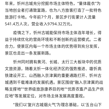
年来，忻州古城充分挖掘市场主体特色，“量体裁衣”为
当地创业者打通致富路，也为八方旅客打造了一批特色
旅游打卡地。今年前7个月，景区步行街累计人流量
541.4万人次，营业收入9794.32万元。
疫情之下，忻州古城能保持市场主体连年增长，得
益于持续优化的营商环境和不断创新的运营模式。二者
合力，使景区内每一个市场主体的优势得到充分发挥，
景区也走出一条发展新路。
忻州同时拥有黄河、长城、太行三大板块中的优质
文旅资源，随着太忻一体化经济区的强势推进、雄忻高
铁建设开工、山西融入京津冀的重要通路打开、忻州古
城遇到千载难逢的发展机遇。景区围绕“融入京津冀的战
略支撑地”“世界级旅游康养目的地”“优质农畜产品生产供
应地”等发展定位，对市场主体发展高度重视。
“我们以‘复兴古城烟火气’为理念基础，以‘五台山下