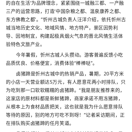
的自在生活’为品牌理念，紧紧围绕一城融三都、一产融
三产的运营思路，打造‘中国杂粮之都、温泉康养之都、
东方佛教之都’。”忻州古城负责人汪洋介绍，依托忻州古
城当地历史文化、地域风情、地方特产，景区因势利
导、因地制宜，构建起极具烟火气息的晋北风情生活体
验特色文旅产业。
今年暑假，忻州古城人头攒动。游客普遍反馈小吃
品质优良、价格便宜，消费体验“棒棒哒”。
卤猪蹄是忻州古城中的热销产品，暑期，20平方米
的小店一天营业额达5万元，有人愿意花两小时排队，只
为吃到那一口软软糯糯的卤猪蹄。“我是朋友推荐来的，
这家店的原材料都是新鲜猪蹄，商家承诺不用冻猪蹄，
从根本上为食材品质把关，这也就是我为什么愿意排队
等待的原因，别的地方可吃不到呀！”记者采访期间，正
在排队购买卤猪蹄的任月笑道。