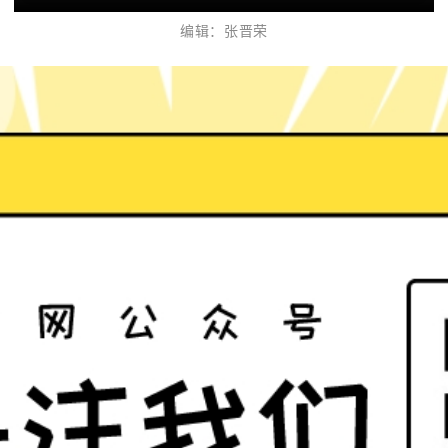
编辑：
张晋荣