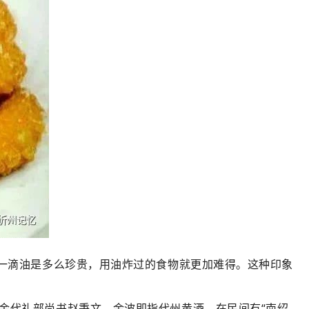
代一滴油是多么珍贵，用油炸过的食物就更加难得。这种印象
金代礼部尚书赵秉文，金波即指代州黄酒。在民间有“南绍