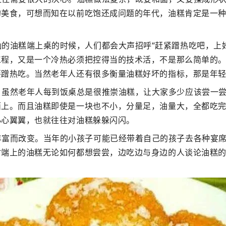
的美食，可想而知在以前吃饱还成问题的年代，油糕肯定是一
的油糕端上桌的时候，人们都会大声招呼“赶紧蹭热吃吧，上
工程，又是一个冷热必须把控得当的技术活，不是那么简单的
要蹭热吃。当然老年人还有很多衡量油糕好坏的指标，那是年
，虽然老年人每到饭桌总是很推崇油糕，让大家多少应该尝一
面上。而且油糕即使是一块也不小，分量足，油量大，全都吃
小心翼翼，也就往往对油糕躲躲闪闪。
丰富而改变。当年的小孩子可能已经带着自己的孩子去各种宴
时端上的油糕无论如何都想尝尝，边吃边与身边的人谈论油糕