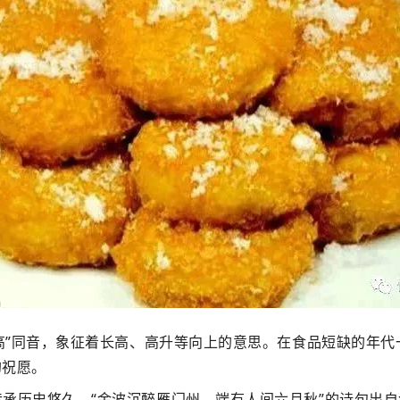
“高”同音，象征着长高、高升等向上的意思。在食品短缺的年
的祝愿。
承历史悠久。“金波沉醉雁门州，端有人间六月秋”的诗句出自