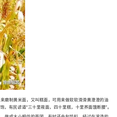
用来磨制黄米面，又叫糕面，可用来做软软滑滑黄澄澄的油
饱，有民谚道“三十里莜面，四十里糕，十里荞面饿断腰”。
状，做成大小相仿的面团，有时还会包馅料，经过在滚烫的