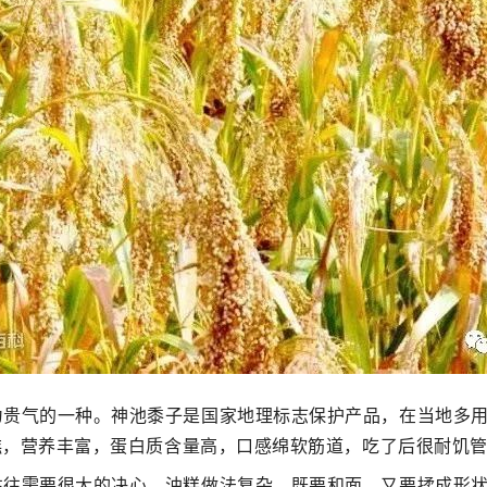
为贵气的一种。神池黍子是国家地理标志保护产品，在当地多
，营养丰富，蛋白质含量高，口感绵软筋道，吃了后很耐饥管
往往需要很大的决心。油糕做法复杂，既要和面，又要揉成形