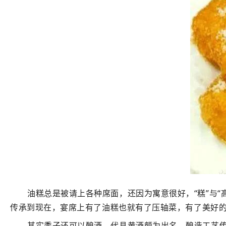
油糕总是被请上各种席面，还因为寓意很好，“糕”与
传承到现在，宴席上有了油糕也就有了压轴菜，有了美好
其实黍子还可以酿酒，代县黄酒颇为出名，酿造工艺传