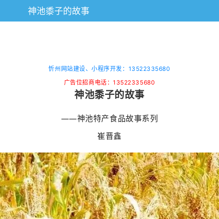
神池黍子的故事
忻州网站建设、小程序开发：13522335680
广告位招商电话：13522335680
神池黍子的故事
——神池特产食品故事系列
崔晋鑫