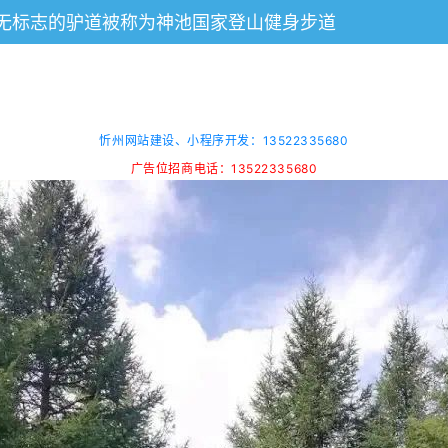
无标志的驴道被称为神池国家登山健身步道
忻州网站建设、小程序开发：13522335680
广告位招商电话：13522335680