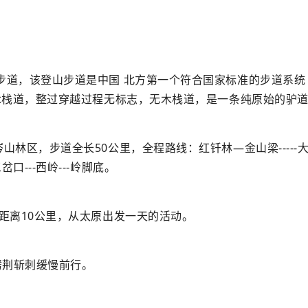
步道，该登山步道是中国 北方第一个符合国家标准的步道系统（
木栈道，整过穿越过程无标志，无木栈道，是一条纯原始的驴
区，步道全长50公里，全程路线：红钎林—金山梁-----大安
三岔口---西岭---岭脚底。
距离10公里，从太原出发一天的活动。
劈荆斩刺缓慢前行。