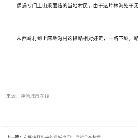
偶遇专门上山采蘑菇的当地村民，由于这片林海处于
从西岭村到上麻地沟村这段路相对好走，一路下坡，
来源：神池城市在线
上一篇：
定襄铁打出来的县城之四：寻访吕布故里