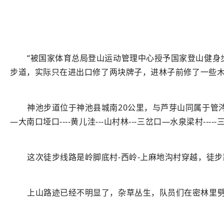
“被国家体育总局登山运动管理中心授予国家登山健身
步道，实际只在进出口修了两块牌子，进林子前修了一些
神池步道位于神池县城南20公里，与芦芽山同属于管涔山林
—大南口垭口----黄儿洼---山村林---三岔口—水泉梁村-----
这次徒步线路是岭脚底村-西岭-上麻地沟村穿越，徒步
上山路迹已经不明显了，杂草丛生，队员们在密林里