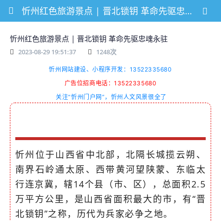
忻州红色旅游景点 | 晋北锁钥 革命先驱忠魂永驻
忻州红色旅游景点 | 晋北锁钥 革命先驱忠魂永驻
2023-08-29 19:51:37
1248
次
忻州网站建设、小程序开发：13522335680
广告位招商电话：13522335680
关注“忻州门户网”，忻州人文风景很全了
忻州位于山西省中北部，北隔长城揽云朔、
南界石岭通太原、西带黄河望陕蒙、东临太
行连京冀，辖14个县（市、区），总面积2.5
万平方公里，是山西省面积最大的市，有“晋
北锁钥”之称，历代为兵家必争之地。