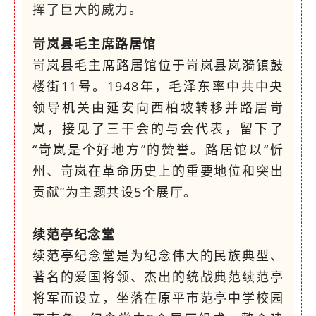
挥了巨大的威力。
岢岚县毛主席路居馆
岢岚县毛主席路居馆位于岢岚县岚漪镇鼓
楼街11号。1948年，毛泽东率中共中央
领导机关由延安向西柏坡转移并路居岢
岚，接见了三干会的与会代表，留下了
“岢岚是个好地方”的赞誉。路居馆以“忻
州、岢岚在革命历史上的重要地位和突出
贡献”为主题共设5个展厅。
续范亭纪念堂
续范亭纪念堂是为纪念伟大的民族典型、
著名的爱国将领、杰出的统战典范续范亭
将军而设立，坐落在原平市范亭中学校园