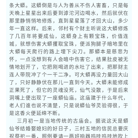
条大蟒。这蟒倒是与人为善从不伤人害畜，只是每
天晚上星星出来后要到滹沱河边喝水，然后就伏在
那里静悄悄地修炼，直到星星落了才回大山，多少
年一直这样。后来，邻村有个财主听说这大蟒修炼
了几百年将要成仙，这蟒身上有颗宝珠，价值连
城，就想伤害大蟒攫取宝珠，便派狗腿子暗地里在
大蟒每天爬行的路上埋下尖刀。那蟒本是慈悲为
怀，一点没想到有人会暗中伤害它，结果肚皮被无
情地划开了，它把刚喝进的水吐了出来，把那财主
连人带院冲了个一干二净。可大蟒再没力量回大山
了，只好静静伏在那儿一直到今天。大蟒未能修成
正果死了，但它的灵魂没死，仙气没散，于是后来
洞嘴上便出现了一座蟒仙庙。这庙建于什么年代，
老人们谁也说不清楚，只是说蟒仙爷灵验得很，于
是这香火便延绵不断。
三月初一是当地传统的古庙会。据说这天是蟒
仙爷结婚娶媳妇的好日子，三村五地的信民总要庆
祝祭祀一番，照例要请一两班响器呜哇呜哇地吹上