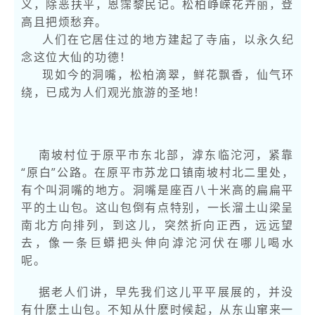
义，除恶扶平，恩霈黎民记。松柏峥嵘花卉丽，登
高且把烦愁弃。
人们在它居住过的地方建起了寺庙，以永久纪
念这位大仙的功德！
现如今的洞嘴，松柏滴翠，鲜花飘香，仙气环
绕，已成为人们观光旅游的圣地！
南坡村位于原平市东北部，滹东临沱河，紧靠
“原白”公路。在原平市苏龙口镇南坡村北二里处，
有个叫洞嘴的地方。洞嘴是座百八十米高的扁扁平
平的土山包。这山包倒有点特别，一长溜土山梁呈
南北方向排列，到这儿，突然折向正西，远远望
去，像一条巨蟒把头伸向滹沱河伏在哪儿喝水
呢。
据老人们讲，早先我们这儿平平展展的，并没
有什麽土山包。不知从什麽时候起，从东山窜来一