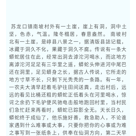
苏龙口镇南坡村外有一土崖，崖上有洞，洞中土
坚，色赤，气温。隆冬榻居，春意盎然。 南坡村
北有一土崖，是崞县八景之一，据清版县誌记载，
冰藏于洞久不化，果藏于洞久不腐。传说有一条大
蟒蛇居住在此，经常出洞去滹沱河喝水，而这地方
离滹沱河足足有三华里之遥，蟒蛇头伸进河中尾巴
还在洞里，足见蟒身之长，据古人传说，它所走的
地方寸草不长，只剩下光秃秃的一条路。有一年，
一农夫大清早赶着毛驴往田间送粪，走出村后，远
远的看见比桶还粗的蟒蛇正低着头在河里喝水，惊
诧之余扔下毛驴便风驰电击般地跑回村里，当村民
们急忙赶来再看时，蟒蛇已踪影全无。天长日久，
蟒蛇终于成仙了，他乐施好善，救急助人，不论谁
家遇到什么难事或大事，只要你把你的心事或为难
之事写到一张纸条上，供奉在仙洞方向，第二天早