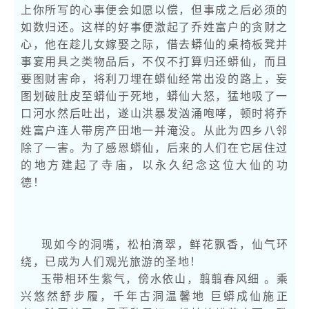
上你所写的心事便会如愿以偿，但事成之后必须的
如数归还。这样的好事便激起了乔姓富户的贪财之
心，他在趁儿女嫁娶之际，借去蟒仙的桌椅板凳并
事宴用具之类物品后，不仅不打算归还蟒仙，而且
要图财害命，将利刀埋在蟒仙经常出没的路上，妄
图划破肚皮至蟒仙于死地，蟒仙大怒，猛地吸了一
口河水然后吐出，遂山洪暴发汹涌咆哮，顿时将乔
姓富户连人带房产田地一并淹没。从此为四乡八邻
除了一害。为了感恩蟒仙，后来的人们在它居住过
的地方建起了寺庙，以永久纪念这位大仙的功
德！
现如今的洞嘴，松柏滴翠，鲜花飘香，仙气环
绕，已成为人们观光旅游的圣地！
玉带相环生紫气，傍水依山，翦翦春风细 。乘
兴悠然舒步履，千年古洞温馨地 巨蟒成仙施正