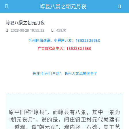
崞县八景之朝元月夜
崞县八景之朝元月夜
2023-08-29 19:55:28
458
次
忻州网站建设、小程序开发：13522335680
广告位招商电话：13522335680
关注“忻州门户网”，忻州人文风景很全了
原平旧称“崞县”，而崞县有八景，其中一景为
“朝元夜月”，说的是，闫庄镇卫村元代就建有
一道观，谓“朝元观”，观内竖一石碑，其工艺