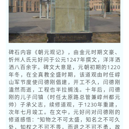
碑石内容《朝元观记》，由金元时期文豪、
忻州人氏元好问于公元1247年撰文，洋洋洒
洒八百余字。碑文大意是，元朝初期的1220
年冬，在全真教全盛时期，该道观由时任崞
山军节度使闫德刚倡建，开工不久，闫德刚
溘然而逝，工程也半拉搁浅。十年后，闫德
刚的儿子闫镇（时任太原路总管兼崞州都元
帅）子承父志，续修道观，于1230年重建，
次年七月竣工。在文中，元好问对闫德刚的
修道感悟：“知物之不可太盛，知名之不可久
处，知权之不可不畏，而退之不可不勇，故