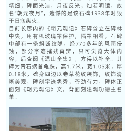
精细，碑面光洁，月夜反光，灿若明镜，故
名“朝元夜月”，遗憾的是该石碑1938年时毁
于日寇纵火。
目前长廊内的《朝元观记》石碑耸立在碑林
中央，用有机玻璃罩保护，隔罩相看，石碑
中部有一条斜断纹隙，经770多年的风雨侵
蚀，部分字迹摧残莫辨，只可浏览大体内
容，后查阅《遗山全集》，方得以补全。其
碑为青石螭首龟趺，高1.7米，宽1.05米，厚
0.18米，碑身四边以卷草花纹装饰，纹饰清
晰美观，碑刻字迹隽秀，苍劲有力，碑体正
面刻《朝元观记》文，背面刻建观功德主名
单。