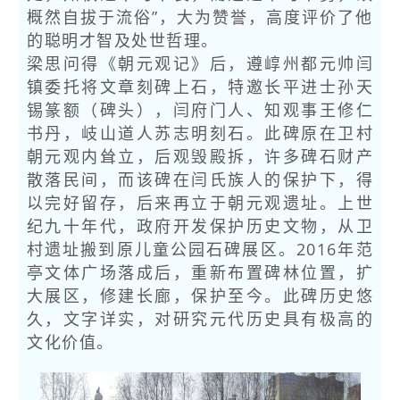
概然自拔于流俗”，大为赞誉，高度评价了他
的聪明才智及处世哲理。
梁思问得《朝元观记》后，遵崞州都元帅闫
镇委托将文章刻碑上石，特邀长平进士孙天
锡篆额（碑头），闫府门人、知观事王修仁
书丹，岐山道人苏志明刻石。此碑原在卫村
朝元观内耸立，后观毁殿拆，许多碑石财产
散落民间，而该碑在闫氏族人的保护下，得
以完好留存，后来再立于朝元观遗址。上世
纪九十年代，政府开发保护历史文物，从卫
村遗址搬到原儿童公园石碑展区。2016年范
亭文体广场落成后，重新布置碑林位置，扩
大展区，修建长廊，保护至今。此碑历史悠
久，文字详实，对研究元代历史具有极高的
文化价值。