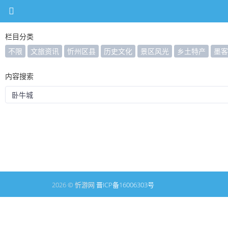
栏目分类
不限
文旅资讯
忻州区县
历史文化
景区风光
乡土特产
墨客
内容搜索
2026 © 忻游网
晋ICP备16006303号