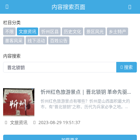
内容搜索页面
栏目分类
不限
文旅资讯
忻州区县
历史文化
景区风光
乡土特产
墨客风采
线下活动
百姓公告
内容搜索
搜索
忻州红色旅游景点 | 晋北锁钥 革命先驱...
忻州红色旅游景点有哪些？忻州是山西面积最大的
市，有“晋北锁钥”之称，历代为兵家必争之地。...
文旅资讯
2023-08-29 19:51:37
加载更多